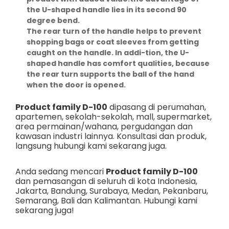
the U-shaped handle lies in its second 90
degree bend.
The rear turn of the handle helps to prevent
shopping bags or coat sleeves from getting
caught on the handle. In addi-tion, the U-
shaped handle has comfort qualities, because
the rear turn supports the ball of the hand
when the door is opened.
Product family D-100
dipasang di perumahan,
apartemen, sekolah-sekolah, mall, supermarket,
area permainan/wahana, pergudangan dan
kawasan industri lainnya. Konsultasi dan produk,
langsung hubungi kami sekarang juga.
Anda sedang mencari
Product family D-100
dan pemasangan di seluruh di kota Indonesia,
Jakarta
,
Bandung
,
Surabaya
,
Medan
,
Pekanbaru
,
Semarang
,
Bali
dan
Kalimantan
. Hubungi kami
sekarang juga!