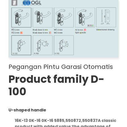
Pegangan Pintu Garasi Otomatis
Product family D-
100
U-shaped handle
16K-13 0K-16 0K-16 5885,550872,550837A classic
product with added value:the advantage of