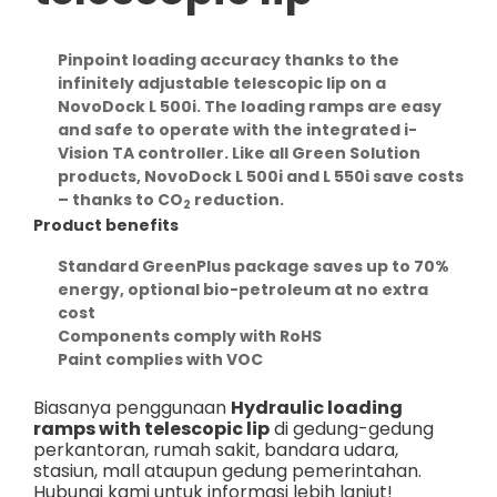
Pinpoint loading accuracy thanks to the
infinitely adjustable telescopic lip on a
NovoDock L 500i. The loading ramps are easy
and safe to operate with the integrated i-
Vision TA controller. Like all Green Solution
products, NovoDock L 500i and L 550i save costs
– thanks to CO
reduction.
2
Product benefits
Standard GreenPlus package saves up to 70%
energy, optional bio-petroleum at no extra
cost
Components comply with RoHS
Paint complies with VOC
Biasanya penggunaan
Hydraulic loading
ramps with telescopic lip
di gedung-gedung
perkantoran, rumah sakit, bandara udara,
stasiun, mall ataupun gedung pemerintahan.
Hubungi kami untuk informasi lebih lanjut!